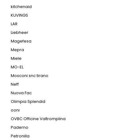
kitchenaid
KUVINGS
LAR
Liebheer
Magefesa
Mepra
Miele
MO-EL
Mosconi snc tirano
Neff
Nuova Fac
Olimpia Splendid
ooni
OVBC Officine Valtromplina
Paderno
Petronilla