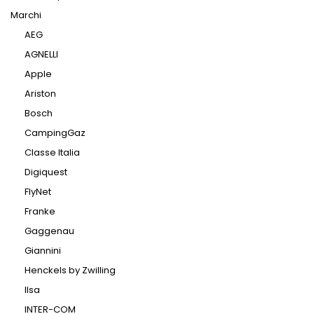
Marchi
AEG
AGNELLI
Apple
Ariston
Bosch
CampingGaz
Classe Italia
Digiquest
FlyNet
Franke
Gaggenau
Giannini
Henckels by Zwilling
Ilsa
INTER-COM