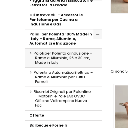
Friggitrici ad Aria | Essiccatori e
Toggle
Estrattori a Freddo
Gli Introvabili – Accessori e
Pentolame per Cucina a
Induzione e Gas
Paioli per Polenta 100% Made in
Italy – Rame, Alluminio,
Toggle
Automatici e Induzione
Paioli per Polenta a Induzione –
Rame e Alluminio, 26 e 30 cm,
Made in Italy
Ci sono 5
Polentina Automatica Elettrica –
Rame e Alluminio per Tutti i
Fornelli
Ricambi Originali per Polentine
– Motorini e Pale LAR OVBC
Officine Valtromplina Nuova
Fac
Offerte
Barbecue e Fornelli