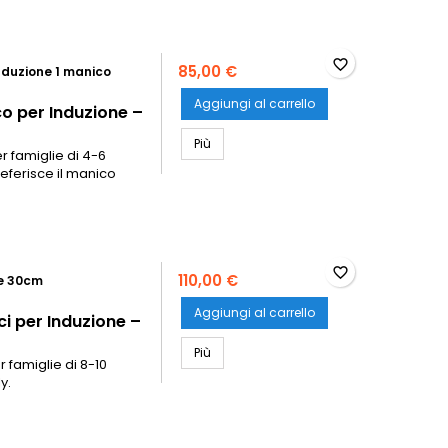
favorite_border
85,00 €
nduzione 1 manico
Aggiungi al carrello
o per Induzione –
Paiolo Polenta Rame 26cm con 1 Manico
Più
r famiglie di 4-6
referisce il manico
favorite_border
110,00 €
ne 30cm
Aggiungi al carrello
i per Induzione –
Paiolo Polenta Rame 30cm con 2 Manici
Più
r famiglie di 8-10
y.