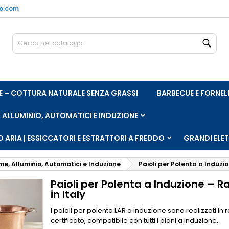
no.com
e mie liste di desideri
(modalTitle))
rea lista dei desideri
ccedi
Cerc
Crea nuova lista
confirmMessage))
vi avere effettuato l'accesso per salvare dei prodotti nella tua li
me lista dei desideri
 desideri.
((cancelText))
((modalDeleteText)
ARE – COTTURA NATURALE SENZA GRASSI
BARBECUE E FORNEL
Annulla
Acced
Annulla
Crea lista dei desider
, ALLUMINIO, AUTOMATICI E INDUZIONE
 ARIA | ESSICCATORI E ESTRATTORI A FREDDO
GRANDI ELE
me, Alluminio, Automatici e Induzione
Paioli per Polenta a Induzi
Paioli per Polenta a Induzione – 
in Italy
I paioli per polenta LAR a induzione sono realizzati i
certificato, compatibile con tutti i piani a induzione.