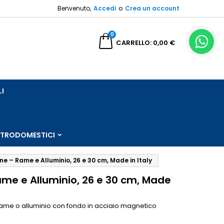
Benvenuto,
Accedi
o
Crea un account
×
×
×
×
0
a
CARRELLO
0,00 €
sta
)
LI
i
i
TTRODOMESTICI
one – Rame e Alluminio, 26 e 30 cm, Made in Italy
Rame e Alluminio, 26 e 30 cm, Made
n rame o alluminio con fondo in acciaio magnetico