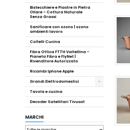
Bistecchiere e Piastre in Pietra
Ollare – Cottura Naturale
Senza Grassi
Sanificare con ozono | ozono
ambienti lavoro
Coltelli Cucina
Fibra Ottica FTTH Valtellina –
Pianeta Fibra e FlyNet |
Rivenditore Autorizzato
Ricambi Iphone Apple
Grandi Elettrodomestici
Toggle
Tavola e cucina
Decoder Satellitari Tivusat
MARCHI