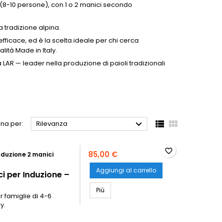
 (8-10 persone), con 1 o 2 manici secondo
a tradizione alpina.
efficace, ed è la scelta ideale per chi cerca
lità Made in Italy.
da LAR — leader nella produzione di paioli tradizionali



na per:
Rilevanza
favorite_border
85,00 €
nduzione 2 manici
Aggiungi al carrello
i per Induzione –
Paiolo Polenta Rame 26cm con 2 Manici
Più
r famiglie di 4-6
y.