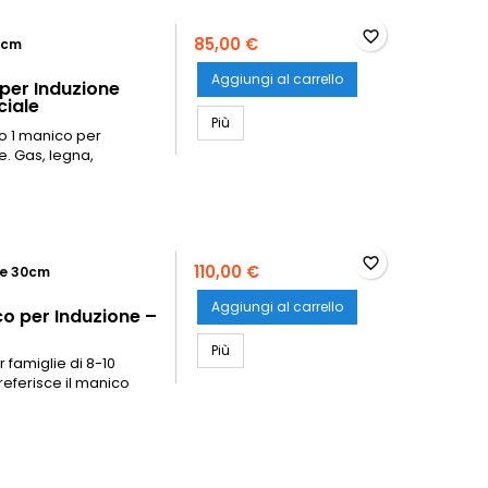
favorite_border
85,00 €
26cm
Aggiungi al carrello
 per Induzione
ciale
Paiolo Polenta Alluminio Fuso Pesante 
Più
io 1 manico per
e. Gas, legna,
favorite_border
110,00 €
ne 30cm
Aggiungi al carrello
o per Induzione –
Paiolo Polenta Rame 30cm con 1 Manico
Più
 famiglie di 8-10
referisce il manico