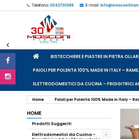
Telefono:
0342701385
E-mail:
info@mosconitira
L
(
C
A
add_circle_outline
((
De
No
dei
HOME
BISTECCHIERE E PIASTRE IN PIETRA OLL
PAIOLI PER POLENTA 100% MADE IN ITALY – RAME
ELETTRODOMESTICI DA CUCINA – FRIGGITRICI AD
Home
Paioli per Polenta 100% Made in Italy – Ra
HOME
Prodotti Suggeriti
Elettrodomestici da Cucina –