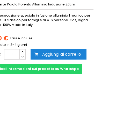
ento
Paiolo Polenta Alluminio Induzione 26cm
 esecuzione speciale in fusione alluminio 1 manico per
– il classico per famiglie di 4-6 persone. Gas, legna,
. 100% Made in Italy.
0 €
Tasse incluse
to in 3-4 giorni
Aggiungi al carrello
à

iedi informazioni sul prodotto su WhatsApp