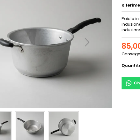
Riferim
Paiolo in
induzione
induzione
85,0
Consegna
Quantit
Ch