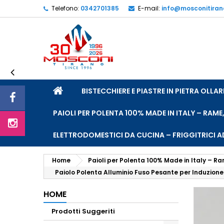
Telefono:
0342701385
E-mail:
info@mosconitira
L
C
A
add_circle_outline
De
No
dei
HOME
BISTECCHIERE E PIASTRE IN PIETRA OLL
PAIOLI PER POLENTA 100% MADE IN ITALY – RAME
ELETTRODOMESTICI DA CUCINA – FRIGGITRICI AD
Home
Paioli per Polenta 100% Made in Italy – Ra
Paiolo Polenta Alluminio Fuso Pesante per Induzione
HOME
Prodotti Suggeriti