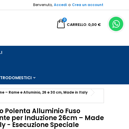
Benvenuto,
Accedi
o
Crea un account
×
×
×
0
a
CARRELLO
0,00 €
sta
LI
i
i
TTRODOMESTICI
one – Rame e Alluminio, 26 e 30 cm, Made in Italy
o Polenta Alluminio Fuso
nte per Induzione 26cm – Made
aly - Esecuzione Speciale