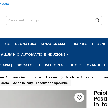
no.com
e mie liste di desideri
rea lista dei desideri
ccedi
Cerc
Crea nuova lista
vi avere effettuato l'accesso per salvare dei prodotti nella tua li
me lista dei desideri
 desideri.
ARE – COTTURA NATURALE SENZA GRASSI
BARBECUE E FORNEL
Annulla
Acced
Annulla
Crea lista dei desider
, ALLUMINIO, AUTOMATICI E INDUZIONE
 ARIA | ESSICCATORI E ESTRATTORI A FREDDO
GRANDI ELE
me, Alluminio, Automatici e Induzione
Paioli per Polenta a Induzi
 26cm – Made in Italy - Esecuzione Speciale
Paiol
favorite_border
Pesa
in It