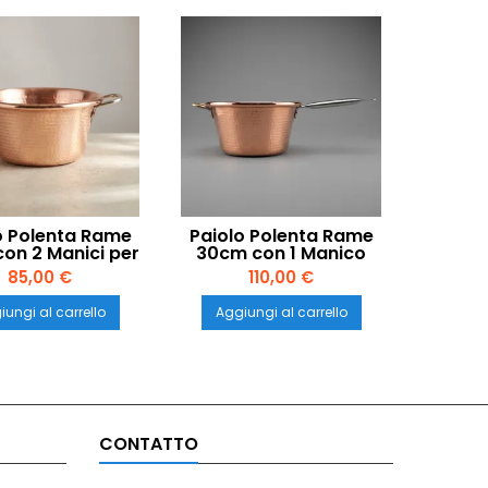
o Polenta Rame
Paiolo Polenta Rame
on 2 Manici per
30cm con 1 Manico
ione – LAR Made
per Induzione – LAR
85,00 €
110,00 €
in Italy
Made in Italy
ungi al carrello
Aggiungi al carrello
CONTATTO