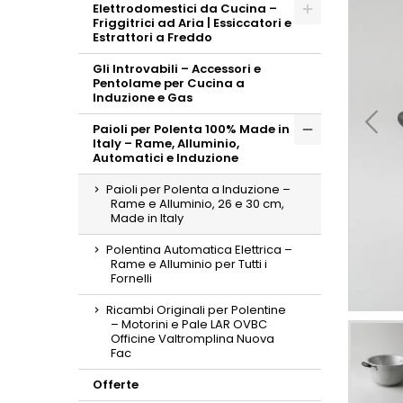
Elettrodomestici da Cucina –
Friggitrici ad Aria | Essiccatori e
Toggle
Estrattori a Freddo
Gli Introvabili – Accessori e
Pentolame per Cucina a
Induzione e Gas
Paioli per Polenta 100% Made in
Italy – Rame, Alluminio,
Toggle
Automatici e Induzione
Paioli per Polenta a Induzione –
Rame e Alluminio, 26 e 30 cm,
Made in Italy
Polentina Automatica Elettrica –
Rame e Alluminio per Tutti i
Fornelli
Ricambi Originali per Polentine
– Motorini e Pale LAR OVBC
Officine Valtromplina Nuova
Fac
Offerte