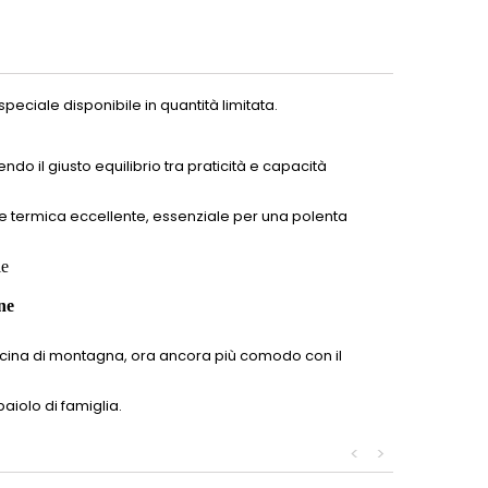
peciale disponibile in quantità limitata.
o il giusto equilibrio tra praticità e capacità
ne termica eccellente, essenziale per una polenta
le
ne
cucina di montagna, ora ancora più comodo con il
paiolo di famiglia.
<
>