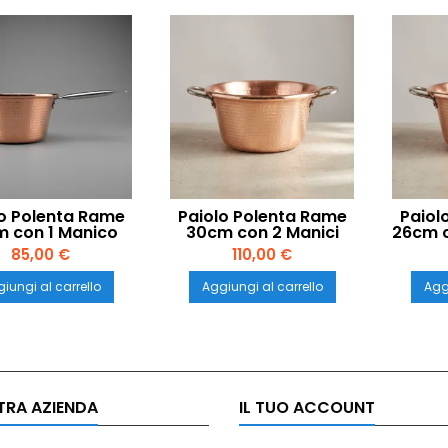
o Polenta Rame
Paiolo Polenta Rame
Paiol
 con 1 Manico
30cm con 2 Manici
26cm c
Induzione – LAR
per Induzione – LAR
Induz
85,00 €
110,00 €
ade in Italy
Made in Italy
iungi al carrello
Aggiungi al carrello
Aggi
TRA AZIENDA
IL TUO ACCOUNT