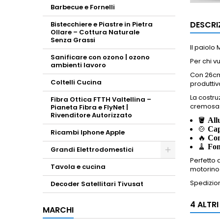
Barbecue e Fornelli
DESCRI
Bistecchiere e Piastre in Pietra
Ollare – Cottura Naturale
Senza Grassi
Il paiolo
Sanificare con ozono | ozono
Per chi v
ambienti lavoro
Con 26cm 
Coltelli Cucina
produttiv
La costru
Fibra Ottica FTTH Valtellina –
cremosa 
Pianeta Fibra e FlyNet |
Rivenditore Autorizzato
🪣
All
🍲
Cap
Ricambi Iphone Apple
🔥
Com
🧹
Fon
Grandi Elettrodomestici
Perfetto 
Toggle
Tavola e cucina
motorino
Spedizion
Decoder Satellitari Tivusat
4 ALTR
MARCHI