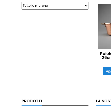
Paiol
26cm
per 
M
Agg
PRODOTTI
LA NOS