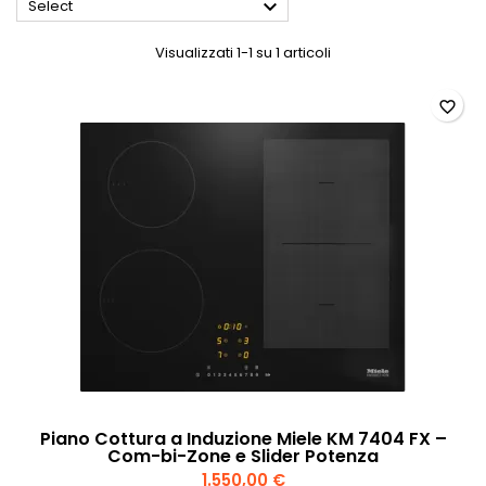

Select
Visualizzati 1-1 su 1 articoli
favorite_border
Piano Cottura a Induzione Miele KM 7404 FX –
Com-bi-Zone e Slider Potenza
1.550,00 €