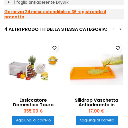
1 foglio antiaderente DrySilk
Garanzia 24 mesi, estendibile a 36 registrando il
prodotto
4 ALTRI PRODOTTI DELLA STESSA CATEGORIA:
<
>
favorite_border
favorite_border
Essiccatore
Silidrop Vaschetta
Domestico Tauro
Antiaderente in
Biosec De Luxe B6 –
Silicone Tauro per
355,00 €
17,00 €
Acciaio Inox 100%
Essiccatori – 1 Pezzo
Made in Italy
Aggiungi al carrello
Aggiungi al carrello