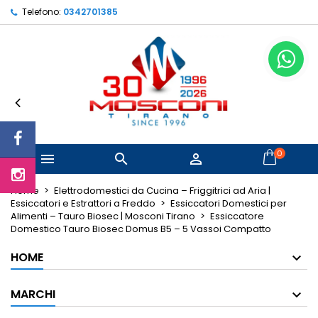
Telefono:
0342701385
×
×
×
Le mie liste di desideri
Crea lista dei desideri
Accedi
Crea nuova lista
add_circle_outline
Devi avere effettuato l'accesso per salvare dei
Nome lista dei desideri
prodotti nella tua lista dei desideri.
Annulla
Accedi
Annulla
Crea lista dei desideri
0



Home
Elettrodomestici da Cucina – Friggitrici ad Aria |
Essiccatori e Estrattori a Freddo
Essiccatori Domestici per
Alimenti – Tauro Biosec | Mosconi Tirano
Essiccatore
Domestico Tauro Biosec Domus B5 – 5 Vassoi Compatto
HOME
MARCHI