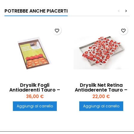
POTREBBE ANCHE PIACERTI
<
>
favorite_border
favorite_border
Drysilk Fogli
Drysilk Net Retina
Antiaderenti Tauro –
Antiaderente Tauro –
Set da 6 Pezzi per
Set da 6 Pezzi per
36,00 €
22,00 €
Essiccatori
Essiccatori
Aggiungi al carrello
Aggiungi al carrello