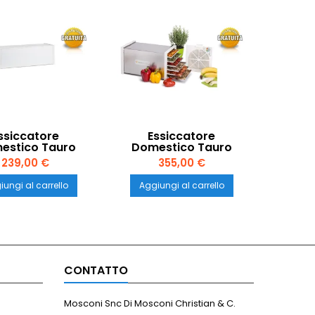
ssiccatore
Essiccatore
estico Tauro
Domestico Tauro
 Domus B10 – 10
Biosec De Luxe B6 –
239,00 €
355,00 €
i per Frutta e
Acciaio Inox 100%
Verdura
Made in Italy
ungi al carrello
Aggiungi al carrello
CONTATTO
Mosconi Snc Di Mosconi Christian & C.