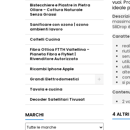
vuoi. Pr
Bistecchiere e Piastre in Pietra
ideale p
Ollare – Cottura Naturale
Senza Grassi
Descrizi
massimo 
Sanificare con ozono | ozono
SiliDrop
ambienti lavoro
Caratter
Coltelli Cucina
real
Fibra Ottica FTTH Valtellina –
riuti
Pianeta Fibra e FlyNet |
senz
Rivenditore Autorizzato
util
util
Ricambi Iphone Apple
alte
comp
Grandi Elettrodomestici
si p
Toggle
Tavola e cucina
Contenu
Decoder Satellitari Tivusat
2 va
4 ALTR
MARCHI