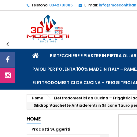
Telefono:
0342701385
E-mail:
info@mosconitira
L
C
A
add_circle_outline
De
No
dei
HOME
BISTECCHIERE E PIASTRE IN PIETRA OLL
PAIOLI PER POLENTA 100% MADE IN ITALY – RAME
ELETTRODOMESTICI DA CUCINA – FRIGGITRICI AD
Home
Elettrodomestici da Cucina – Friggitrici ad
Silidrop Vaschette Antiaderenti in Silicone Tauro per
HOME
Prodotti Suggeriti