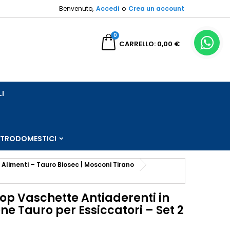
Benvenuto,
Accedi
o
Crea un account
×
×
×
0
a
CARRELLO
0,00 €
sta
LI
i
i
TTRODOMESTICI
 Alimenti – Tauro Biosec | Mosconi Tirano
rop Vaschette Antiaderenti in
one Tauro per Essiccatori – Set 2