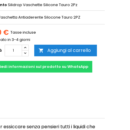
ento
Silidrop Vaschette Silicone Tauro 2Pz
 Vaschetta Antiaderente Silocone Tauro 2PZ
0 €
Tasse incluse
to in 3-4 giorni
Aggiungi al carrello
à

iedi informazioni sul prodotto su WhatsApp
r essiccare senza pensieri tutti i liquidi che