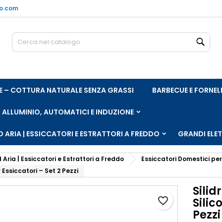
no.com
e mie liste di desideri
rea lista dei desideri
ccedi
Cerc
Crea nuova lista
vi avere effettuato l'accesso per salvare dei prodotti nella tua li
me lista dei desideri
 desideri.
ARE – COTTURA NATURALE SENZA GRASSI
BARBECUE E FORNEL
Annulla
Acced
Annulla
Crea lista dei desider
, ALLUMINIO, AUTOMATICI E INDUZIONE
 ARIA | ESSICCATORI E ESTRATTORI A FREDDO
GRANDI ELE
 Aria | Essiccatori e Estrattori a Freddo
Essiccatori Domestici per
 Essiccatori – Set 2 Pezzi
Silid
favorite_border
Silic
Pezzi