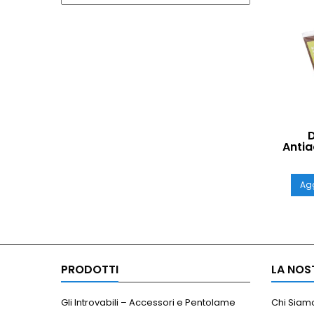
D
Antia
Set 
Agg
PRODOTTI
LA NOS
Gli Introvabili – Accessori e Pentolame
Chi Siam