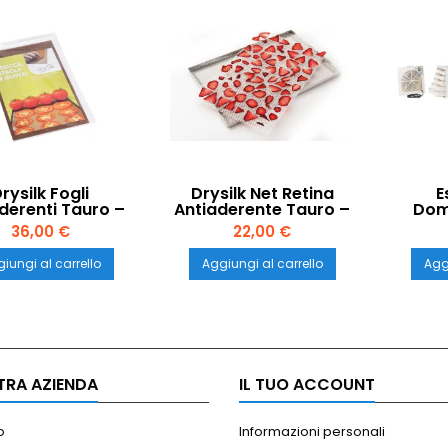
rysilk Fogli
Drysilk Net Retina
E
derenti Tauro –
Antiaderente Tauro –
Dom
da 6 Pezzi per
Set da 6 Pezzi per
Biosec
36,00 €
22,00 €
Essiccatori
Essiccatori
Vasso
iungi al carrello
Aggiungi al carrello
Aggi
TRA AZIENDA
IL TUO ACCOUNT
o
Informazioni personali