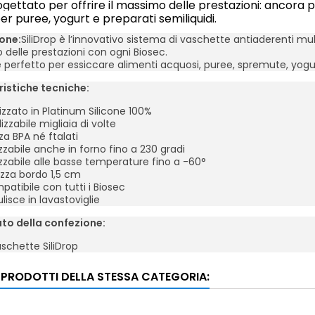
ogettato per offrire il massimo delle prestazioni: ancora più
er puree, yogurt e preparati semiliquidi.
one:
SiliDrop è l’innovativo sistema di vaschette antiaderenti multi
delle prestazioni con ogni Biosec.
 è perfetto per essiccare alimenti acquosi, puree, spremute, yogu
istiche tecniche:
izzato in Platinum Silicone 100%
lizzabile migliaia di volte
a BPA né ftalati
izzabile anche in forno fino a 230 gradi
izzabile alle basse temperature fino a -60°
zza bordo 1,5 cm
atibile con tutti i Biosec
ulisce in lavastoviglie
to della confezione:
schette SiliDrop
I PRODOTTI DELLA STESSA CATEGORIA: