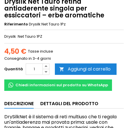
Drysilk Net Tauro retina
antiaderente singola per
essiccatori – erbe aromatiche
Riferimento
Drysilk Net Tauro 1Pz
Drysilk Net Tauro 1PZ
4,50 €
Tasse incluse
Consegnato in 3-4 giorni
Aggiungi al carrello
Quantità

Chiedi informazioni sul prodotto su WhatsApp
DESCRIZIONE
DETTAGLI DEL PRODOTTO
DrySilkNet è il sistema di reti multiuso che ti regala
un'antiaderenza mai provata prima: usale con
fragole, banane e prodotti zuccherini, vedrai che