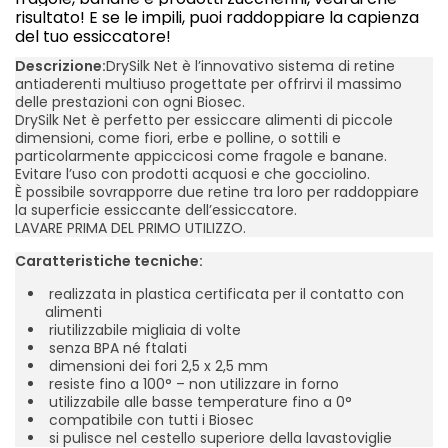
risultato! E se le impili, puoi raddoppiare la capienza
del tuo essiccatore!
Descrizione:
DrySilk Net è l’innovativo sistema di retine
antiaderenti multiuso progettate per offrirvi il massimo
delle prestazioni con ogni Biosec.
DrySilk Net è perfetto per essiccare alimenti di piccole
dimensioni, come fiori, erbe e polline, o sottili e
particolarmente appiccicosi come fragole e banane.
Evitare l’uso con prodotti acquosi e che gocciolino.
È possibile sovrapporre due retine tra loro per raddoppiare
la superficie essiccante dell’essiccatore.
LAVARE PRIMA DEL PRIMO UTILIZZO.
Caratteristiche tecniche:
realizzata in plastica certificata per il contatto con
alimenti
riutilizzabile migliaia di volte
senza BPA né ftalati
dimensioni dei fori 2,5 x 2,5 mm
resiste fino a 100° – non utilizzare in forno
utilizzabile alle basse temperature fino a 0°
compatibile con tutti i Biosec
si pulisce nel cestello superiore della lavastoviglie