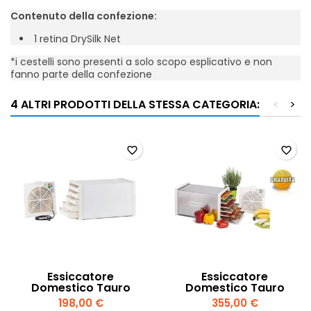
Contenuto della confezione:
1 retina DrySilk Net
*i cestelli sono presenti a solo scopo esplicativo e non
fanno parte della confezione
4 ALTRI PRODOTTI DELLA STESSA CATEGORIA:
<
>
favorite_border
favorite_border
Essiccatore
Essiccatore
Domestico Tauro
Domestico Tauro
Biosec Domus B5 – 5
Biosec De Luxe B6 –
198,00 €
355,00 €
Vassoi Compatto
Acciaio Inox 100%