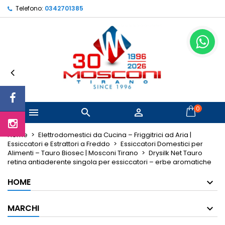
Telefono:
0342701385
×
×
×
Le mie liste di desideri
Crea lista dei desideri
Accedi
Crea nuova lista
add_circle_outline
Devi avere effettuato l'accesso per salvare dei
Nome lista dei desideri
prodotti nella tua lista dei desideri.
Annulla
Accedi
Annulla
Crea lista dei desideri
0



Home
Elettrodomestici da Cucina – Friggitrici ad Aria |
Essiccatori e Estrattori a Freddo
Essiccatori Domestici per
Alimenti – Tauro Biosec | Mosconi Tirano
Drysilk Net Tauro
retina antiaderente singola per essiccatori – erbe aromatiche
HOME
MARCHI