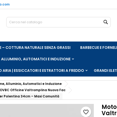
no.com
e mie liste di desideri
rea lista dei desideri
ccedi
Cerc
Crea nuova lista
vi avere effettuato l'accesso per salvare dei prodotti nella tua li
me lista dei desideri
 desideri.
ARE – COTTURA NATURALE SENZA GRASSI
BARBECUE E FORNEL
Annulla
Acced
Annulla
Crea lista dei desider
, ALLUMINIO, AUTOMATICI E INDUZIONE
 ARIA | ESSICCATORI E ESTRATTORI A FREDDO
GRANDI ELE
me, Alluminio, Automatici e Induzione
AR OVBC Officine Valtromplina Nuova Fac
er Polentina 34cm – Maxi Comunità
Moto
favorite_border
Valt