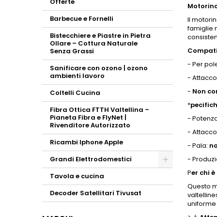
Offerte
Motorino
Barbecue e Fornelli
Il motori
famiglie 
Bistecchiere e Piastre in Pietra
consistent
Ollare – Cottura Naturale
Compatib
Senza Grassi
- Per po
Sanificare con ozono | ozono
ambienti lavoro
- Attacco
-
Non co
Coltelli Cucina
*
pecific
Fibra Ottica FTTH Valtellina –
Pianeta Fibra e FlyNet |
- Potenz
Rivenditore Autorizzato
- Attacc
Ricambi Iphone Apple
- Pala:
no
Grandi Elettrodomestici
- Produzi
Toggle
P
er chi 
Tavola e cucina
Questo mo
Decoder Satellitari Tivusat
valtellin
uniforme 