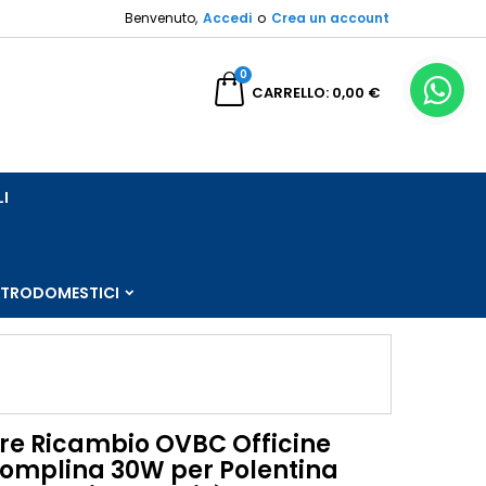
Benvenuto,
Accedi
o
Crea un account
×
×
×
0
a
CARRELLO
0,00 €
sta
LI
i
i
TTRODOMESTICI
re Ricambio OVBC Officine
romplina 30W per Polentina