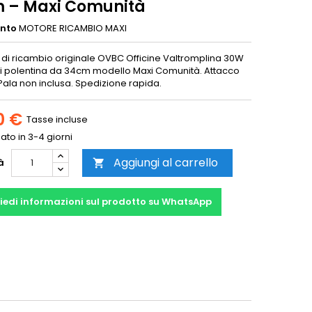
 – Maxi Comunità
ento
MOTORE RICAMBIO MAXI
 di ricambio originale OVBC Officine Valtromplina 30W
li polentina da 34cm modello Maxi Comunità. Attacco
Pala non inclusa. Spedizione rapida.
0 €
Tasse incluse
to in 3-4 giorni
Aggiungi al carrello
à

iedi informazioni sul prodotto su WhatsApp