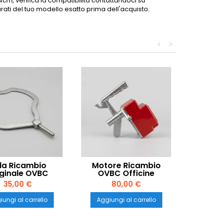
4cm, verifica la compatibilità contattandoci su
ati del tuo modello esatto prima dell'acquisto.
<
>
la Ricambio
Motore Ricambio
iginale OVBC
OVBC Officine
ne Valtromplina
Valtromplina 20W per
35,00 €
80,00 €
olentina 34cm –
Polentina 31cm –
acco Grande
Comunità
ungi al carrello
Aggiungi al carrello