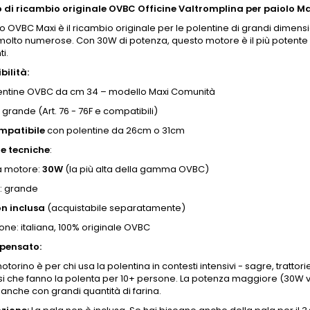
 di ricambio originale OVBC
Officine Valtromplina
per paiolo M
no OVBC Maxi è il ricambio originale per le polentine di grandi dimensi
molto numerose. Con 30W di potenza, questo motore è il più potente
i.
ilità:
lentine OVBC da cm 34 – modello Maxi Comunità
 grande (Art. 76 - 76F e compatibili)
mpatibile
con polentine da 26cm o 31cm
he tecniche
:
a motore:
30W
(la più alta della gamma OVBC)
o: grande
n inclusa
(acquistabile separatamente)
one: italiana, 100% originale OVBC
è pensato:
torino è per chi usa la polentina in contesti intensivi - sagre, tratto
esi che fanno la polenta per 10+ persone. La potenza maggiore (30W 
anche con grandi quantità di farina.