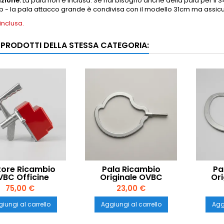
zione:
La pala non è inclusa. Se hai bisogno anche della pala per il 3
- la pala attacco grande è condivisa con il modello 31cm ma assicur
inclusa.
I PRODOTTI DELLA STESSA CATEGORIA:
ore Ricambio
Pala Ricambio
Pa
BC Officine
Originale OVBC
Or
omplina 20W per
Officine Valtromplina
Offici
75,00 €
23,00 €
entina 26cm –
per Polentina 31cm –
per P
tacco Piccolo
Attacco Grande
Att
iungi al carrello
Aggiungi al carrello
Aggi