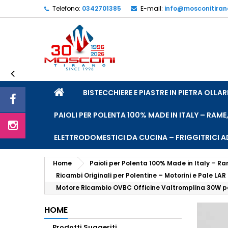
Telefono:
0342701385
E-mail:
info@mosconitira
L
C
A
add_circle_outline
De
No
dei
HOME
BISTECCHIERE E PIASTRE IN PIETRA OLL
PAIOLI PER POLENTA 100% MADE IN ITALY – RAME
ELETTRODOMESTICI DA CUCINA – FRIGGITRICI AD
Home
Paioli per Polenta 100% Made in Italy – Ra
Ricambi Originali per Polentine – Motorini e Pale L
Motore Ricambio OVBC Officine Valtromplina 30W p
HOME
Prodotti Suggeriti