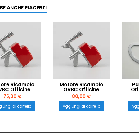
BE ANCHE PIACERTI
ore Ricambio
Motore Ricambio
Pa
BC Officine
OVBC Officine
Or
omplina 20W per
Valtromplina 20W per
Offici
75,00 €
80,00 €
entina 26cm –
Polentina 31cm –
per P
tacco Piccolo
Comunità
Att
iungi al carrello
Aggiungi al carrello
Aggi