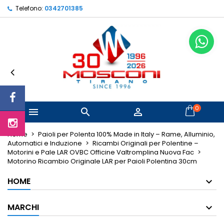
Telefono:
0342701385
×
×
×
Le mie liste di desideri
Crea lista dei desideri
Accedi
Crea nuova lista
add_circle_outline
Devi avere effettuato l'accesso per salvare dei
Nome lista dei desideri
prodotti nella tua lista dei desideri.
Annulla
Accedi
Annulla
Crea lista dei desideri
0



Home
Paioli per Polenta 100% Made in Italy – Rame, Alluminio,
Automatici e Induzione
Ricambi Originali per Polentine –
Motorini e Pale LAR OVBC Officine Valtromplina Nuova Fac
Motorino Ricambio Originale LAR per Paioli Polentina 30cm
HOME
MARCHI