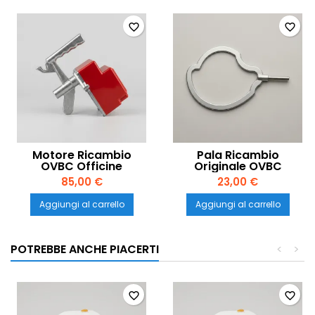
favorite_border
favorite_border
Motore Ricambio
Pala Ricambio
OVBC Officine
Originale OVBC
Valtromplina 30W per
Officine Valtromplina
85,00 €
23,00 €
Polentina 34cm –
per Polentina 31cm –
Maxi Comunità
Attacco Grande
Aggiungi al carrello
Aggiungi al carrello
POTREBBE ANCHE PIACERTI
<
>
favorite_border
favorite_border