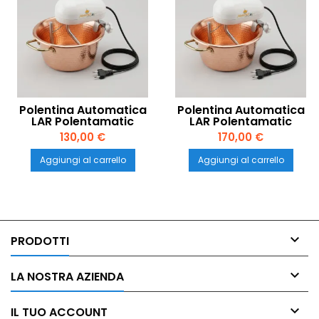
Polentina Automatica
Polentina Automatica
LAR Polentamatic
LAR Polentamatic
30cm Rame – Taglia
30cm Rame Fondo
130,00 €
170,00 €
Grande
Induzione
Aggiungi al carrello
Aggiungi al carrello

PRODOTTI

LA NOSTRA AZIENDA

IL TUO ACCOUNT