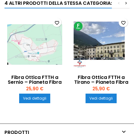
4 ALTRI PRODOTTI DELLA STESSA CATEGORIA:
<
>
favorite_border
favorite_border
Fibra Ottica FTTH a
Fibra Ottica FTTH a
Sernio – Pianeta Fibra
Tirano – Pianeta Fibra
25,90 €
25,90 €
Vedi dettagli
Vedi dettagli

PRODOTTI