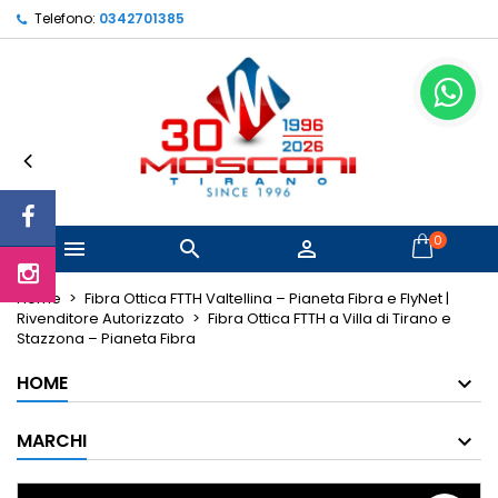
Telefono:
0342701385
×
×
×
Le mie liste di desideri
Crea lista dei desideri
Accedi
Crea nuova lista
add_circle_outline
Devi avere effettuato l'accesso per salvare dei
Nome lista dei desideri
prodotti nella tua lista dei desideri.
Annulla
Accedi
Annulla
Crea lista dei desideri
0



Home
Fibra Ottica FTTH Valtellina – Pianeta Fibra e FlyNet |
Rivenditore Autorizzato
Fibra Ottica FTTH a Villa di Tirano e
Stazzona – Pianeta Fibra
HOME
MARCHI