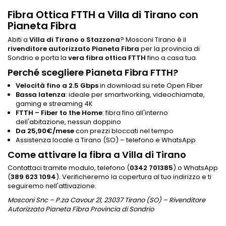
Fibra Ottica FTTH a Villa di Tirano con
Pianeta Fibra
Abiti a
Villa di Tirano o Stazzona
? Mosconi Tirano è il
rivenditore autorizzato Pianeta Fibra
per la provincia di
Sondrio e porta la
vera fibra ottica FTTH
fino a casa tua.
Perché scegliere Pianeta Fibra FTTH?
Velocità fino a 2.5 Gbps
in download su rete Open Fiber
Bassa latenza
: ideale per smartworking, videochiamate,
gaming e streaming 4K
FTTH – Fiber to the Home
: fibra fino all'interno
dell'abitazione, nessun doppino
Da 25,90€/mese
con prezzi bloccati nel tempo
Assistenza locale a Tirano (SO) – telefono e WhatsApp
Come attivare la fibra a Villa di Tirano
Contattaci tramite modulo, telefono (
0342 701385
) o WhatsApp
(
389 623 1094
). Verificheremo la copertura al tuo indirizzo e ti
seguiremo nell'attivazione.
Mosconi Snc – P.za Cavour 21, 23037 Tirano (SO) – Rivenditore
Autorizzato Pianeta Fibra Provincia di Sondrio