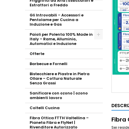
Friggitrici ad Aria | Essiccatori e
Toggle
Estrattori a Freddo
Gli Introvabili – Accessori e
Pentolame per Cucina a
Induzione e Gas
Paioli per Polenta 100% Made in
Italy – Rame, Alluminio,
Toggle
Automatici e Induzione
Offerte
Barbecue e Fornelli
Bistecchiere e Piastre in Pietra
Ollare – Cottura Naturale
Senza Grassi
Sanificare con ozono | ozono
ambienti lavoro
DESCRI
Coltelli Cucina
Fibra Ottica FTTH Valtellina –
Fibra 
Pianeta Fibra e FlyNet |
Rivenditore Autorizzato
Sei resid