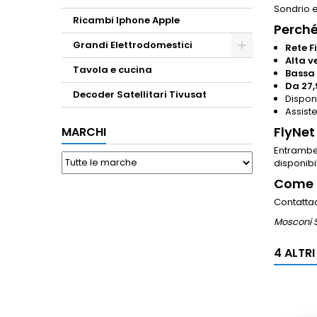
Sondrio e
Ricambi Iphone Apple
Perché
Grandi Elettrodomestici
Rete F
Alta v
Toggle
Tavola e cucina
Bassa
Da 27
Decoder Satellitari Tivusat
Dispon
Assist
FlyNet
MARCHI
Entrambe 
disponibi
Come a
Contattac
Mosconi S
4 ALTR