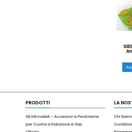
Sil
An
Sili
Essi
Agg
PRODOTTI
LA NOS
Gli Introvabili – Accessori e Pentolame
Chi Siam
per Cucina a Induzione e Gas
Condizion
Offerte
Pagamen