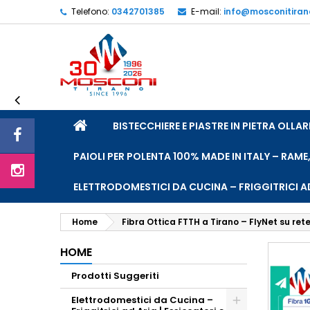
Telefono:
0342701385
E-mail:
info@mosconitira
L
C
A
add_circle_outline
De
No
dei
HOME
BISTECCHIERE E PIASTRE IN PIETRA OLL
PAIOLI PER POLENTA 100% MADE IN ITALY – RAME
ELETTRODOMESTICI DA CUCINA – FRIGGITRICI AD
Home
Fibra Ottica FTTH a Tirano – FlyNet su ret
HOME
Prodotti Suggeriti
Elettrodomestici da Cucina –