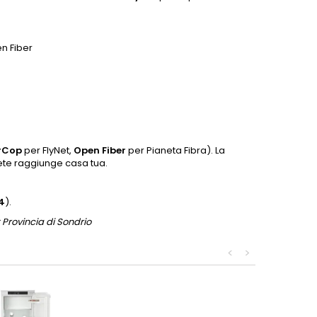
en Fiber
rCop
per FlyNet,
Open Fiber
per Pianeta Fibra). La
rete raggiunge casa tua.
4
).
 Provincia di Sondrio
<
>