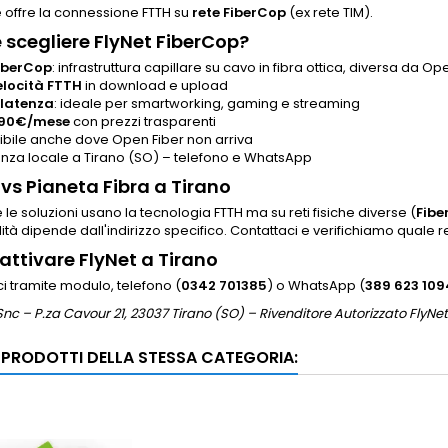
 offre la connessione FTTH su
rete FiberCop
(ex rete TIM).
 scegliere FlyNet FiberCop?
iberCop
: infrastruttura capillare su cavo in fibra ottica, diversa da Op
elocità FTTH
in download e upload
 latenza
: ideale per smartworking, gaming e streaming
,90€/mese
con prezzi trasparenti
ibile anche dove Open Fiber non arriva
enza locale a Tirano (SO) – telefono e WhatsApp
 vs Pianeta Fibra a Tirano
le soluzioni usano la tecnologia FTTH ma su reti fisiche diverse (
Fibe
lità dipende dall'indirizzo specifico. Contattaci e verifichiamo quale 
ttivare FlyNet a Tirano
i tramite modulo, telefono (
0342 701385
) o WhatsApp (
389 623 109
nc – P.za Cavour 21, 23037 Tirano (SO) – Rivenditore Autorizzato FlyNet
I PRODOTTI DELLA STESSA CATEGORIA: