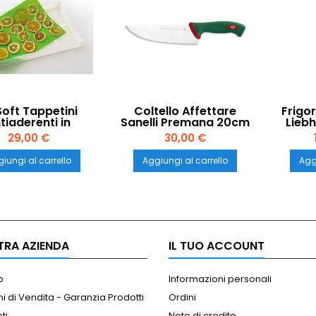
iSoft Tappetini
Coltello Affettare
Frigor
tiaderenti in
Sanelli Premana 20cm
Liebh
cone Tauro per
Eas
29,00 €
30,00 €
ccatori – Set 3
Can
Pezzi
iungi al carrello
Aggiungi al carrello
Aggi
TRA AZIENDA
IL TUO ACCOUNT
o
Informazioni personali
i di Vendita - Garanzia Prodotti
Ordini
ti
Note di credito