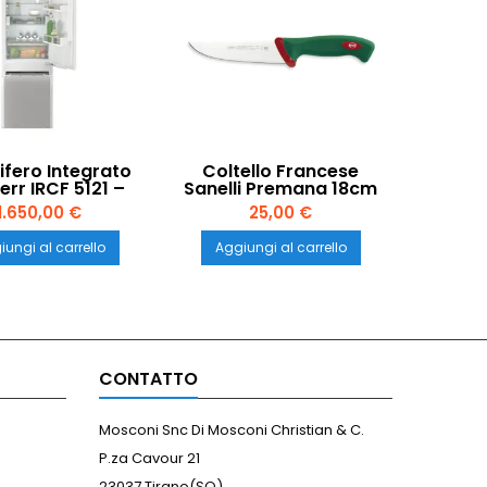
ifero Integrato
Coltello Francese
err IRCF 5121 –
Sanelli Premana 18cm
yFresh, Vano
1.650,00 €
25,00 €
tina, 177 cm
ungi al carrello
Aggiungi al carrello
CONTATTO
Mosconi Snc Di Mosconi Christian & C.
P.za Cavour 21
23037 Tirano(SO)