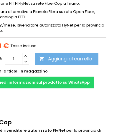
one FTTH FlyNet su rete FiberCop a Tirano.
ttura alternativa a Pianeta Fibra su rete Open Fiber,
ecnologia FTTH.
/mese. Rivenditore autorizzato FlyNet per la provincia
o.
0 €
Tasse incluse
Aggiungi al carrello
à

mi articoli in magazzino
iedi informazioni sul prodotto su WhatsApp
rCop
 è
rivenditore autorizzato FlyNet
per la provincia di