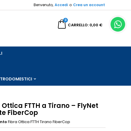
Benvenuto,
Accedi
o
Crea un account
×
×
×
0
a
CARRELLO
0,00 €
sta
LI
i
i
TTRODOMESTICI
 Ottica FTTH a Tirano – FlyNet
ete FiberCop
ento
Fibra Ottica FTTH Tirano FiberCop