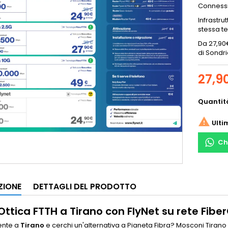
Connessi
Infrastru
stessa t
Da 27,90€
di Sondri
27,9
Quantit

Ulti
Ch
ZIONE
DETTAGLI DEL PRODOTTO
Ottica FTTH a Tirano con FlyNet su rete Fibe
ente a
Tirano
e cerchi un'alternativa a Pianeta Fibra? Mosconi Tirano