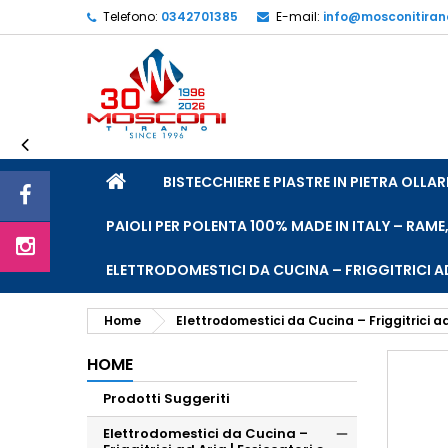
Telefono:
0342701385
E-mail:
info@mosconitira
L
C
A
add_circle_outline
De
No
dei
HOME
BISTECCHIERE E PIASTRE IN PIETRA OLL
PAIOLI PER POLENTA 100% MADE IN ITALY – RAME
ELETTRODOMESTICI DA CUCINA – FRIGGITRICI AD
Home
Elettrodomestici da Cucina – Friggitrici ad
HOME
Prodotti Suggeriti
Elettrodomestici da Cucina –