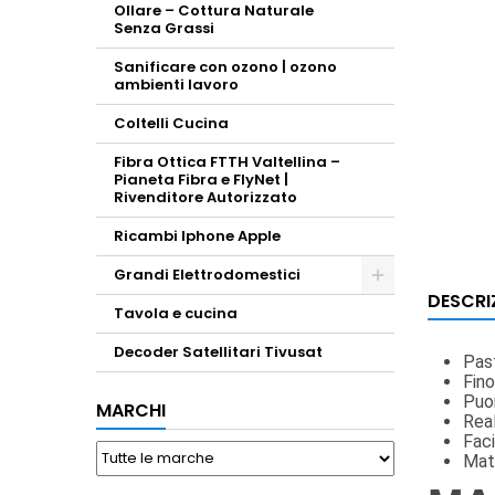
Ollare – Cottura Naturale
Senza Grassi
Sanificare con ozono | ozono
ambienti lavoro
Coltelli Cucina
Fibra Ottica FTTH Valtellina –
Pianeta Fibra e FlyNet |
Rivenditore Autorizzato
Ricambi Iphone Apple
Grandi Elettrodomestici
DESCRI
Toggle
Tavola e cucina
Decoder Satellitari Tivusat
Past
Fino
Puoi
MARCHI
Real
Faci
Mate