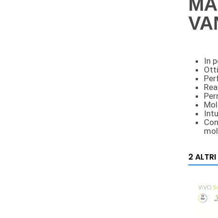
MA
VA
In 
Ott
Perf
Rea
Perm
Mol
Intu
Con
mol
2 ALTR