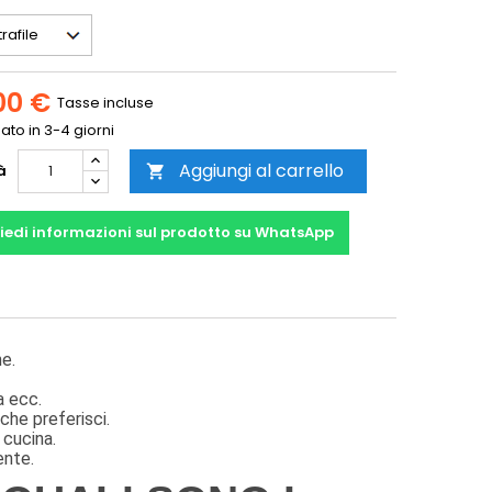
00 €
Tasse incluse
to in 3-4 giorni
Aggiungi al carrello
à

iedi informazioni sul prodotto su WhatsApp
ne.
ia ecc.
che preferisci.
 cucina.
ente.