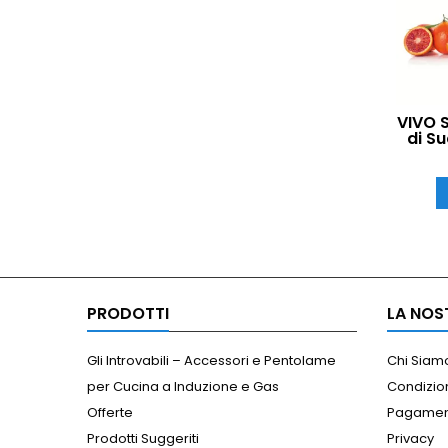
VIVO 
di S
Slo
Opaco
PRODOTTI
LA NOS
Gli Introvabili – Accessori e Pentolame
Chi Siam
per Cucina a Induzione e Gas
Condizion
Offerte
Pagamen
Prodotti Suggeriti
Privacy