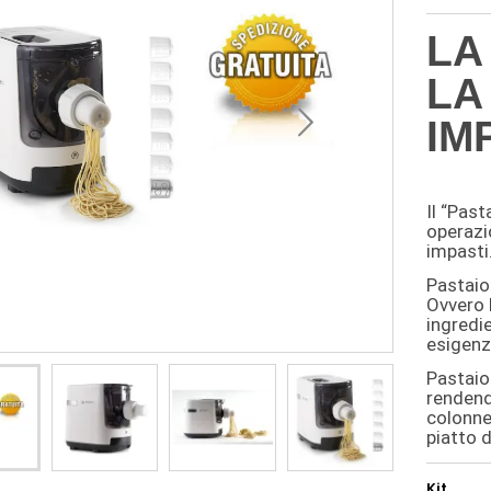
LA
LA
IM
Il “Past
operazi
impasti
Pastaio 
Ovvero l
ingredie
esigenz
Pastaio 
rendend
colonne 
piatto d
Kit