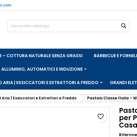
no.com
e mie liste di desideri
rea lista dei desideri
ccedi
Cerc
Crea nuova lista
vi avere effettuato l'accesso per salvare dei prodotti nella tua li
me lista dei desideri
 desideri.
ARE – COTTURA NATURALE SENZA GRASSI
BARBECUE E FORNEL
Annulla
Acced
Annulla
Crea lista dei desider
, ALLUMINIO, AUTOMATICI E INDUZIONE
 ARIA | ESSICCATORI E ESTRATTORI A FREDDO
GRANDI ELE
 Aria | Essiccatori e Estrattori a Freddo
Pastaio Classe Italia – 
Past
favorite_border
per P
Cas
Riferim