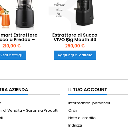
Smart Estrattore
Estrattore di Succo
ucco a Freddo –
VIVO Big Mouth 43
w Juicer Nero
Giri/min – Il Più
210,00 €
250,00 €
 | Classe Italia
Potente della Gamma
| Classe Italia
Vedi dettagli
Aggiungi al carrello
TRA AZIENDA
IL TUO ACCOUNT
o
Informazioni personali
i di Vendita - Garanzia Prodotti
Ordini
ti
Note di credito
Indirizzi