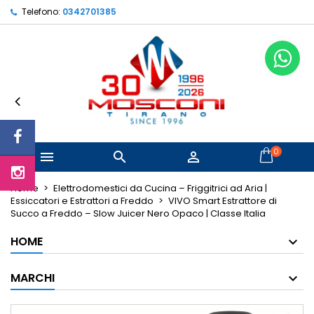
Telefono:
0342701385
×
×
×
Le mie liste di desideri
Crea lista dei desideri
Accedi
Crea nuova lista
add_circle_outline
Devi avere effettuato l'accesso per salvare dei
Nome lista dei desideri
prodotti nella tua lista dei desideri.
Annulla
Accedi
Annulla
Crea lista dei desideri
0



Home
Elettrodomestici da Cucina – Friggitrici ad Aria |
Essiccatori e Estrattori a Freddo
VIVO Smart Estrattore di
Succo a Freddo – Slow Juicer Nero Opaco | Classe Italia
HOME
MARCHI