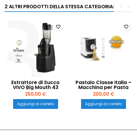
2 ALTRI PRODOTTI DELLA STESSA CATEGORIA:
<
>
favorite_border
favorite_border
Estrattore di Succo
Pastaio Classe Italia –
VIVO Big Mouth 43
Macchina per Pasta
Giri/min – Il Più
Fresca e Impasti Fatti
250,00 €
200,00 €
Potente della Gamma
in Casa
| Classe Italia
Aggiungi al carrello
Aggiungi al carrello