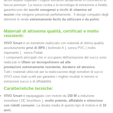
alcuni aspetti superare i migliori estrattori attualmente in commercio di
fascia premium. La nuova coclea e la tecnologia di estrazione a freddo,
garantiscono dei
succhi omogenei e ricchi di vitamine ed
enzimi
che vengono preservati perfettamente. Il design compatto degli
elementi lo rende
estremamente facile da utilizzare e da pulire
.
Materiali di altissima qualità, certificati e molto
resistenti:
VIVO Smart
è un estrattore realizzato con materiali di ottima qualità,
assolutamente
privi di BPA
( bisfenolo A ), senza PVC ( molto
inquinante ), senza Ftalati.
I componenti principali che si occupano dell'estrazione del succo sono
realizzati in
Ultem un tecnopolimero ad alte
prestazioni
estremamente resistente, duraturo ed atossico.
Tutti i materiali utilizzati per la realizzazione degli estrattori di succo
VIVO sono stati scelti per garantire i migliori risultati in termini si
estrazione succo e di affidabilità.
Caratteristiche tecniche:
VIVO Smart
è equipaggiato con motore da
150 W
a induzione
monofase ( DC brushless ),
molto potente, affidabile e silenzioso
con ridotti consumi
. La durata media di questo tipo di motore è di
10
anni.