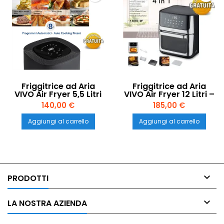
Friggitrice ad Aria
Friggitrice ad Aria
VIVO Air Fryer 5,5 Litri
VIVO Air Fryer 12 Litri –
– Cottura Sana e
Maxi Capacità per
140,00 €
185,00 €
Veloce
Famiglie Numerose
Aggiungi al carrello
Aggiungi al carrello

PRODOTTI

LA NOSTRA AZIENDA