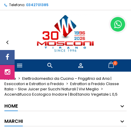
Telefono:
0342701385
×
×
×
Le mie liste di desideri
Crea lista dei desideri
Accedi
Crea nuova lista
add_circle_outline
Devi avere effettuato l'accesso per salvare dei
Nome lista dei desideri
prodotti nella tua lista dei desideri.
Annulla
Accedi
Annulla
Crea lista dei desideri
0



Home
Elettrodomestici da Cucina – Friggitrici ad Aria |
Essiccatori e Estrattori a Freddo
Estrattori a Freddo Classe
Italia – Slow Juicer per Succhi Naturali | Vivi Meglio
Accendifuoco Ecologico Inodore | BioEtanolo Vegetale L 0,5
HOME
MARCHI