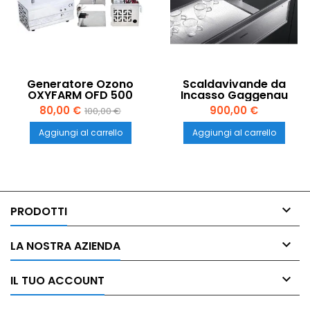
Generatore Ozono
Scaldavivande da
OXYFARM OFD 500
Incasso Gaggenau
WS461110 – Fine Serie,
80,00 €
900,00 €
100,00 €
Disponibilità Limitata
Aggiungi al carrello
Aggiungi al carrello

PRODOTTI

LA NOSTRA AZIENDA

IL TUO ACCOUNT