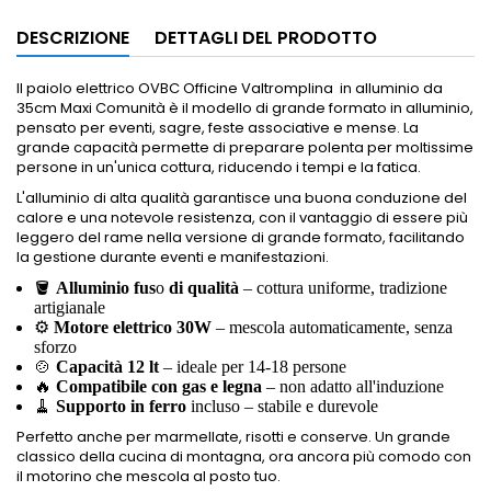
DESCRIZIONE
DETTAGLI DEL PRODOTTO
Il paiolo elettrico OVBC Officine Valtromplina in alluminio da
35cm Maxi Comunità è il modello di grande formato in alluminio,
pensato per eventi, sagre, feste associative e mense. La
grande capacità permette di preparare polenta per moltissime
persone in un'unica cottura, riducendo i tempi e la fatica.
L'alluminio di alta qualità garantisce una buona conduzione del
calore e una notevole resistenza, con il vantaggio di essere più
leggero del rame nella versione di grande formato, facilitando
la gestione durante eventi e manifestazioni.
🪣
Alluminio fus
o
di qualità
– cottura uniforme, tradizione
artigianale
⚙️
Motore elettrico 30W
– mescola automaticamente, senza
sforzo
🍲
Capacità 12 lt
– ideale per 14-18 persone
🔥
Compatibile con gas e legna
– non adatto all'induzione
🧹
Supporto in ferro
incluso – stabile e durevole
Perfetto anche per marmellate, risotti e conserve. Un grande
classico della cucina di montagna, ora ancora più comodo con
il motorino che mescola al posto tuo.