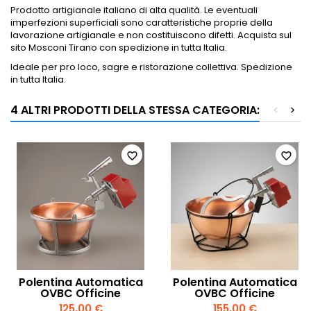
Prodotto artigianale italiano di alta qualità. Le eventuali
imperfezioni superficiali sono caratteristiche proprie della
lavorazione artigianale e non costituiscono difetti. Acquista sul
sito Mosconi Tirano con spedizione in tutta Italia.
Ideale per pro loco, sagre e ristorazione collettiva. Spedizione
in tutta Italia.
4 ALTRI PRODOTTI DELLA STESSA CATEGORIA:
<
>
favorite_border
favorite_border
Polentina Automatica
Polentina Automatica
OVBC Officine
OVBC Officine
Valtromplina Rame
Valtromplina Rame
125,00 €
155,00 €