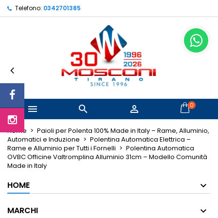
Telefono:
0342701385
×
×
×
Le mie liste di desideri
Crea lista dei desideri
Accedi
Crea nuova lista
add_circle_outline
Devi avere effettuato l'accesso per salvare dei
Nome lista dei desideri
prodotti nella tua lista dei desideri.
Annulla
Accedi
Annulla
Crea lista dei desideri
0



Home
Paioli per Polenta 100% Made in Italy – Rame, Alluminio,
Automatici e Induzione
Polentina Automatica Elettrica –
Rame e Alluminio per Tutti i Fornelli
Polentina Automatica
OVBC Officine Valtromplina Alluminio 31cm – Modello Comunità
Made in Italy
HOME
MARCHI