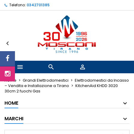
Telefono:
0342701385
Le mie liste di desideri
Crea lista dei desideri
Accedi
Crea nuova lista
add_circle_outline
Devi avere effettuato l'accesso per salvare dei prodotti nel
Nome lista dei desideri
dei desideri.
Annulla
Annulla
Crea lista d



Home
Grandi Elettrodomestici
Elettrodomestici da Incasso
– Vendita e Installazione a Tirano
KitchenAid KHDD 3020
30cm 2 fuochi Gas
HOME
MARCHI