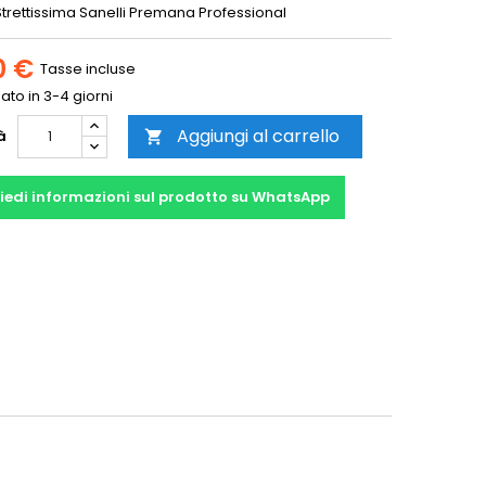
Strettissima Sanelli Premana Professional
0 €
Tasse incluse
to in 3-4 giorni
Aggiungi al carrello
à

iedi informazioni sul prodotto su WhatsApp