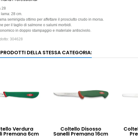
a 28
lama: 28 cm.
lama semirigida ottimo per affettare il prosciutto crudo in morsa.
e per il taglio di salmone o salumi morbidi.
onomico in doppio stampaggio e materiale antiscivolo.
dotto:
304628
I PRODOTTI DELLA STESSA CATEGORIA:
tello Verdura
Coltello Disosso
Colte
li Premana 6cm
Sanelli Premana 16cm
Pr