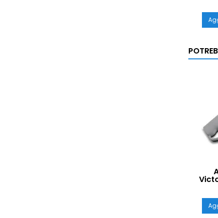
Agg
POTREB
A
Vict
Agg