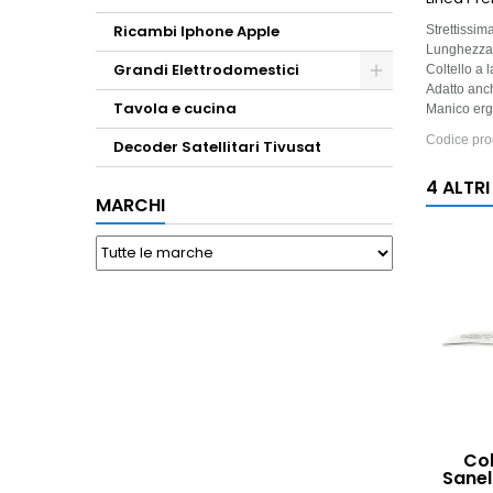
Ricambi Iphone Apple
Strettissim
Lunghezza 
Grandi Elettrodomestici
Coltello a 
Adatto anch
Toggle
Tavola e cucina
Manico erg
Codice pro
Decoder Satellitari Tivusat
4 ALTR
MARCHI
Col
Sanel