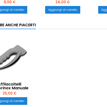
9,00 €
24,00 €
iungi al carrello
Aggiungi al carrello
Aggi
BE ANCHE PIACERTI
ffilacoltelli
orinox Manuale
v7.8715
25,00 €
iungi al carrello