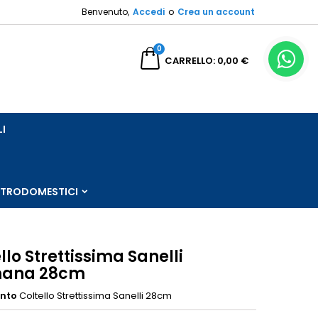
Benvenuto,
Accedi
o
Crea un account
×
×
×
0
a
CARRELLO
0,00 €
sta
LI
i
i
TTRODOMESTICI
llo Strettissima Sanelli
mana 28cm
ento
Coltello Strettissima Sanelli 28cm