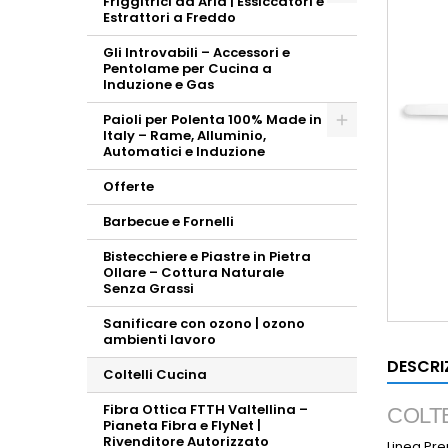
Friggitrici ad Aria | Essiccatori e
Toggle
Estrattori a Freddo
Gli Introvabili – Accessori e
Pentolame per Cucina a
Induzione e Gas
Paioli per Polenta 100% Made in
Italy – Rame, Alluminio,
Toggle
Automatici e Induzione
Offerte
Barbecue e Fornelli
Bistecchiere e Piastre in Pietra
Ollare – Cottura Naturale
Senza Grassi
Sanificare con ozono | ozono
ambienti lavoro
DESCRI
Coltelli Cucina
Fibra Ottica FTTH Valtellina –
COLT
Pianeta Fibra e FlyNet |
Rivenditore Autorizzato
Linea Pr