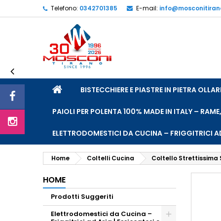
Telefono:
0342701385
E-mail:
info@mosconitira
L
C
A
add_circle_outline
De
No
dei
HOME
BISTECCHIERE E PIASTRE IN PIETRA OLL
PAIOLI PER POLENTA 100% MADE IN ITALY – RAME
ELETTRODOMESTICI DA CUCINA – FRIGGITRICI AD
Home
Coltelli Cucina
Coltello Strettissima
HOME
Prodotti Suggeriti
Elettrodomestici da Cucina –