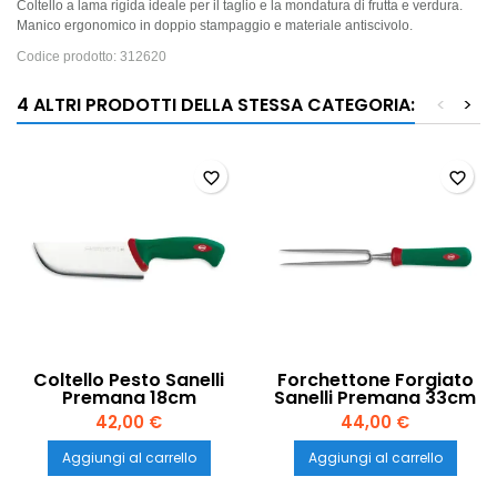
Coltello a lama rigida ideale per il taglio e la mondatura di frutta e verdura.
Manico ergonomico in doppio stampaggio e materiale antiscivolo.
Codice prodotto:
312620
4 ALTRI PRODOTTI DELLA STESSA CATEGORIA:
<
>
favorite_border
favorite_border
Coltello Pesto Sanelli
Forchettone Forgiato
Premana 18cm
Sanelli Premana 33cm
42,00 €
44,00 €
Aggiungi al carrello
Aggiungi al carrello