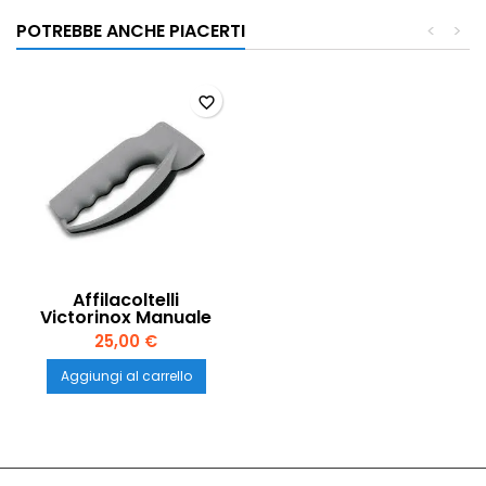
POTREBBE ANCHE PIACERTI
<
>
favorite_border
Affilacoltelli
Victorinox Manuale
v7.8715
25,00 €
Aggiungi al carrello